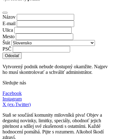
Názov
E-mail
Ulica
Mesto
Štát
PSČ
Odoslať
Vytvorený podnik nebude dostupný okamžite. Najprv
ho musí skontrolovať a schváliť administrátor.
Sledujte nás
Facebook
Instagram
X (ex-Twitter)
Staň se součástí komunity milovníků piva! Objev a
degustuj novinky, limitky, speciály, ohodnoť jejich
pitelnost a sdílej své zkušenosti s ostatními. Každé
hodnocení pomáhá. Pijte s rozumem. Alkohol škodí
zdraví.