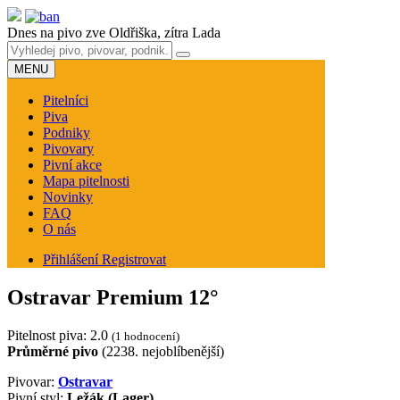
Dnes na pivo zve
Oldřiška
, zítra
Lada
MENU
Pitelníci
Piva
Podniky
Pivovary
Pivní akce
Mapa pitelnosti
Novinky
FAQ
O nás
Přihlášení
Registrovat
Ostravar Premium 12°
Pitelnost piva:
2.0
(1 hodnocení)
Průměrné pivo
(2238. nejoblíbenější)
Pivovar:
Ostravar
Pivní styl:
Ležák (Lager)