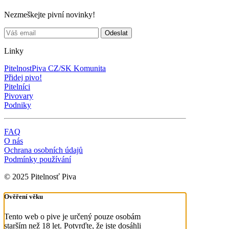
Nezmeškejte pivní novinky!
Linky
PitelnostPiva CZ/SK Komunita
Přidej pivo!
Pitelníci
Pivovary
Podniky
FAQ
O nás
Ochrana osobních údajů
Podmínky používání
© 2025 Pitelnosť Piva
Ověření věku
Tento web o pive je určený pouze osobám
starším než 18 let. Potvrďte, že jste dosáhli