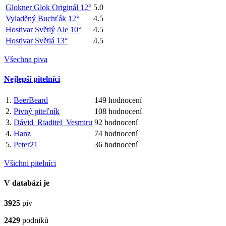
Glokner Glok Originál 12°
5.0
Vyladěný Buchťák 12°
4.5
Hostivar Světlý Ale 10°
4.5
Hostivar Světlá 13°
4.5
Všechna piva
Nejlepší pitelníci
1.
BeerBeard
149 hodnocení
2.
Pivný piteľník
108 hodnocení
3.
Dávid_Riaditel_Vesmiru
92 hodnocení
4.
Hanz
74 hodnocení
5.
Peter21
36 hodnocení
Všichni pitelníci
V databázi je
3925
piv
2429
podniků