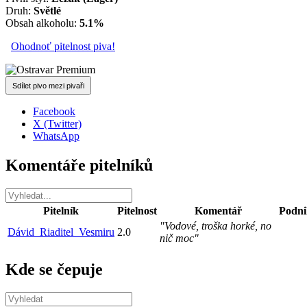
Druh:
Světlé
Obsah alkoholu:
5.1%
Ohodnoť pitelnost piva!
Sdílet pivo mezi pivaři
Facebook
X (Twitter)
WhatsApp
Komentáře pitelníků
Pitelník
Pitelnost
Komentář
Podni
"Vodové, troška horké, no
Dávid_Riaditel_Vesmiru
2.0
nič moc"
Kde se čepuje