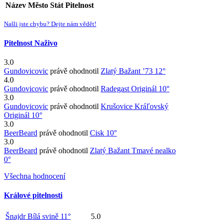
Název
Město
Stát
Pitelnost
Našli jste chybu? Dejte nám vědět!
Pitelnost Naživo
3.0
Gundovicovic
právě ohodnotil
Zlatý Bažant ’73 12°
4.0
Gundovicovic
právě ohodnotil
Radegast Originál 10°
3.0
Gundovicovic
právě ohodnotil
Krušovice Kráľovský
Originál 10°
3.0
BeerBeard
právě ohodnotil
Cisk 10°
3.0
BeerBeard
právě ohodnotil
Zlatý Bažant Tmavé nealko
0°
Všechna hodnocení
Králové pitelnosti
Šnajdr Bílá svině 11°
5.0