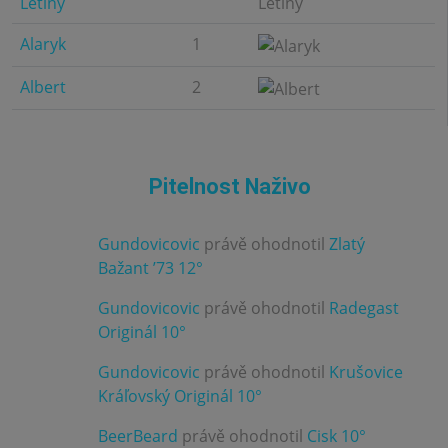
Letiny
Alaryk
1
Albert
2
Pitelnost Naživo
Gundovicovic
právě ohodnotil
Zlatý
3.0
Bažant ’73 12°
Gundovicovic
právě ohodnotil
Radegast
4.0
Originál 10°
Gundovicovic
právě ohodnotil
Krušovice
3.0
Kráľovský Originál 10°
BeerBeard
právě ohodnotil
Cisk 10°
3.0