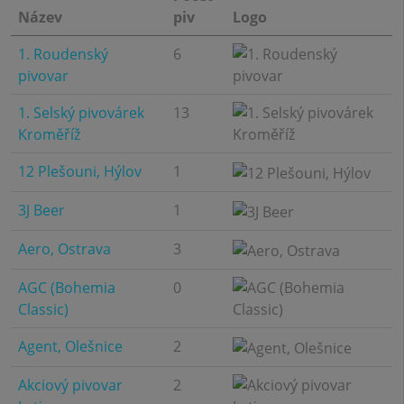
Název
piv
Logo
1. Roudenský
6
pivovar
1. Selský pivovárek
13
Kroměříž
12 Plešouni, Hýlov
1
3J Beer
1
Aero, Ostrava
3
AGC (Bohemia
0
Classic)
Agent, Olešnice
2
Akciový pivovar
2