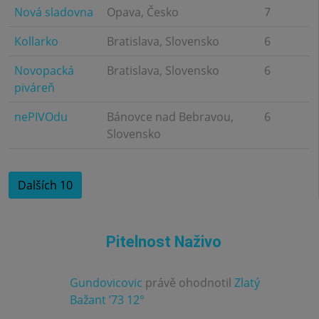
Nová sladovna
Opava, Česko
7
Kollarko
Bratislava, Slovensko
6
Novopacká
Bratislava, Slovensko
6
piváreň
nePIVOdu
Bánovce nad Bebravou,
6
Slovensko
Dalších 10
Pitelnost Naživo
Gundovicovic
právě ohodnotil
Zlatý
3.0
Bažant ’73 12°