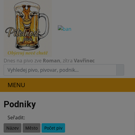
Dnes na pivo zve
Roman
, zítra
Vavřinec
MENU
Podniky
Seřadit:
Název
Město
Počet piv