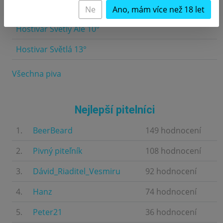
Vyladěný Buchťák 12°
Ne
Ano, mám více než 18 let
4.5
Hostivar Světlý Ale 10°
4.5
Hostivar Světlá 13°
4.5
Všechna piva
Nejlepší pitelníci
1.
BeerBeard
149 hodnocení
2.
Pivný piteľník
108 hodnocení
3.
Dávid_Riaditel_Vesmiru
92 hodnocení
4.
Hanz
74 hodnocení
5.
Peter21
36 hodnocení