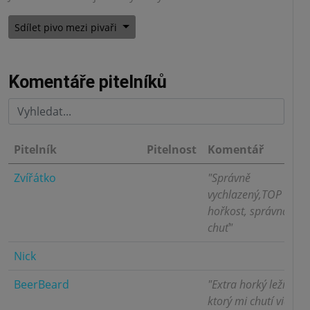
Sdílet pivo mezi pivaři
Komentáře pitelníků
Pitelník
Pitelnost
Komentář
Zvířátko
"Správně
5.0
vychlazený,TOP
hořkost, správná
chuť"
Nick
5.0
BeerBeard
"Extra horký ležiak
4.0
ktorý mi chutí viac z