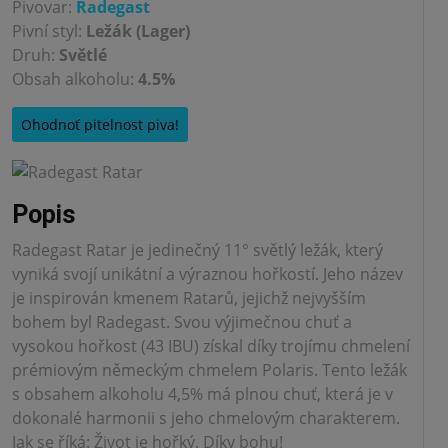
Pivovar:
Radegast
Pivní styl:
Ležák (Lager)
Druh:
Světlé
Obsah alkoholu:
4.5%
Ohodnoť pitelnost piva!
Popis
Radegast Ratar je jedinečný 11° světlý ležák, který
vyniká svojí unikátní a výraznou hořkostí. Jeho název
je inspirován kmenem Ratarů, jejichž nejvyšším
bohem byl Radegast. Svou výjimečnou chuť a
vysokou hořkost (43 IBU) získal díky trojímu chmelení
prémiovým německým chmelem Polaris. Tento ležák
s obsahem alkoholu 4,5% má plnou chuť, která je v
dokonalé harmonii s jeho chmelovým charakterem.
Jak se říká: Život je hořký. Díky bohu!