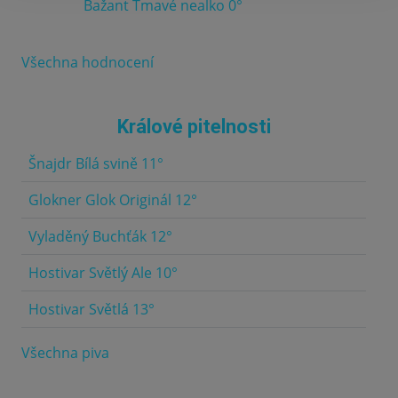
Bažant Tmavé nealko 0°
Všechna hodnocení
Králové pitelnosti
Šnajdr Bílá svině 11°
5.0
Glokner Glok Originál 12°
5.0
Vyladěný Buchťák 12°
4.5
Hostivar Světlý Ale 10°
4.5
Hostivar Světlá 13°
4.5
Všechna piva