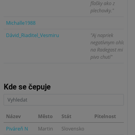
fľašky ako z
plechovky."
Michalle1988
3.0
Dávid_Riaditel_Vesmiru
"Aj napriek
4.0
negatívnym ohlasom
na Radegast mi toto
pivo chutí"
Kde se čepuje
Název
Město
Stát
Pitelnost
Piváreň N
Martin
Slovensko
5.0