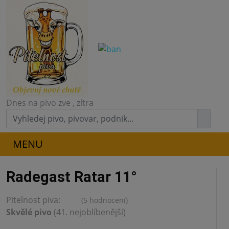
Dnes na pivo zve
, zítra
MENU
Radegast Ratar 11°
Pitelnost piva:
(5 hodnocení)
4.2
Skvělé pivo
(41. nejoblíbenější)