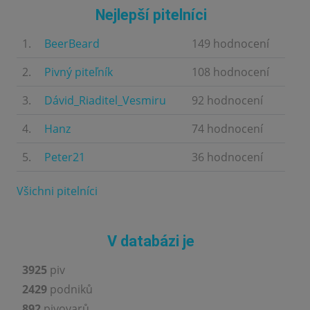
Nejlepší pitelníci
1.
BeerBeard
149 hodnocení
2.
Pivný piteľník
108 hodnocení
3.
Dávid_Riaditel_Vesmiru
92 hodnocení
4.
Hanz
74 hodnocení
5.
Peter21
36 hodnocení
Všichni pitelníci
V databázi je
3925
piv
2429
podniků
892
pivovarů