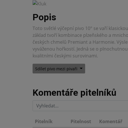
Popis
Toto světlé výčepní pivo 10° se vaří klasic
základ tvoří kombinace plzeňského a mnicho
českých chmelů Premiant a Harmonie. Výsledk
vyváženou hořkostí. Jedná se o plnochutnou 
kvalitními českými surovinami.
Sdílet pivo mezi pivaři
Komentáře pitelníků
Pitelník
Pitelnost
Komentář