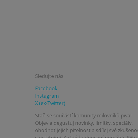
Sledujte nás
Facebook
Instagram
X (ex-Twitter)
Staň se součástí komunity milovníků piva!
Objev a degustuj novinky, limitky, speciály,
ohodnoť jejich pitelnost a sdílej své zkušeno
s ostatními. Každé hodnocení pomáhá. Pijte