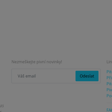
Nezmeškejte pivní novinky!
Li
Pi
Při
Pit
Pi
Po
sti
FA
 s