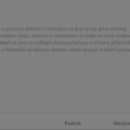
kou a poctivou dekokční metodou na dva rmuty. Jeho sladový
vského sladu, zatímco o chmelovou stránku se stará dvojic
em je pivo se světlejší zlatavou barvou a střední, příjemn
a řemeslně vyrobenou desítku, která spojuje tradiční postu
Podnik
Obráz