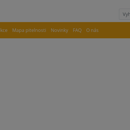
akce
Mapa pitelnosti
Novinky
FAQ
O nás