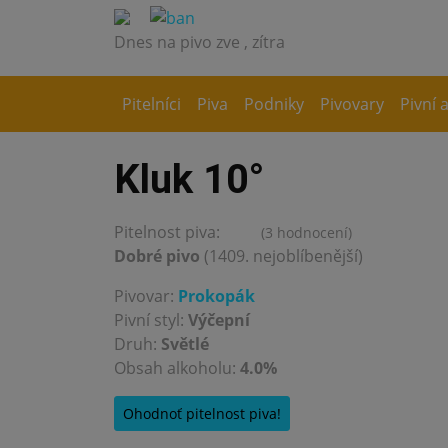
Dnes na pivo zve
, zítra
Pitelníci
Piva
Podniky
Pivovary
Pivní 
Kluk 10°
Pitelnost piva:
(3 hodnocení)
3.7
Dobré pivo
(1409. nejoblíbenější)
Pivovar:
Prokopák
Pivní styl:
Výčepní
Druh:
Světlé
Obsah alkoholu:
4.0%
Ohodnoť pitelnost piva!