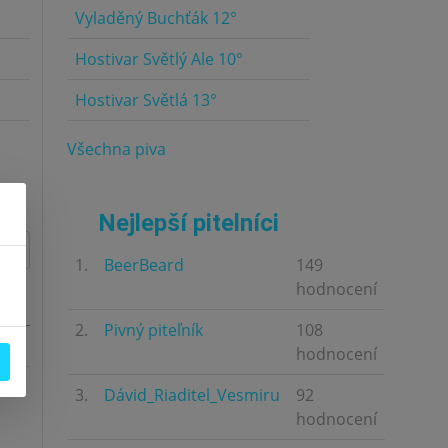
Vyladěný Buchťák 12°
4.5
Hostivar Světlý Ale 10°
4.5
Hostivar Světlá 13°
4.5
Všechna piva
Nejlepší pitelníci
1.
BeerBeard
149
hodnocení
2.
Pivný piteľník
108
hodnocení
3.
Dávid_Riaditel_Vesmiru
92
hodnocení