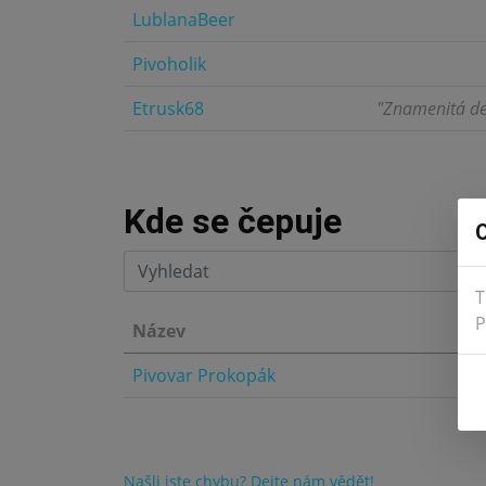
LublanaBeer
2.0
Pivoholik
4.0
Etrusk68
"Znamenitá de
5.0
Kde se čepuje
O
T
P
Název
Pivovar Prokopák
Našli jste chybu? Dejte nám vědět!