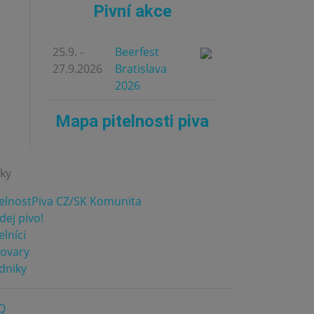
Pivní akce
25.9. -
Beerfest
27.9.2026
Bratislava
2026
Mapa pitelnosti piva
nky
telnostPiva CZ/SK Komunita
dej pivo!
elníci
vovary
dniky
Q