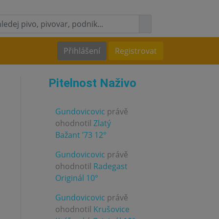
Přihlášení
Registrovat
Pitelnost Naživo
Gundovicovic
právě
ohodnotil
Zlatý
3.0
Bažant ’73 12°
Gundovicovic
právě
ohodnotil
Radegast
4.0
Originál 10°
Gundovicovic
právě
ohodnotil
Krušovice
3.0