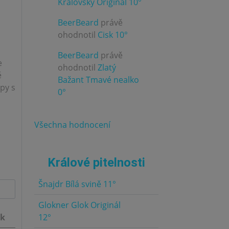
Kráľovský Originál 10°
BeerBeard
právě
3.0
ohodnotil
Cisk 10°
BeerBeard
právě
e
ohodnotil
Zlatý
3.0
ě
Bažant Tmavé nealko
py s
0°
Všechna hodnocení
Králové pitelnosti
Šnajdr Bílá svině 11°
5.0
Glokner Glok Originál
5.0
ek
12°